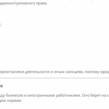
административного права.
;
 приостановке деятельности и иным санкциям, поэтому юри
ге
жду бизнесом и иностранными работниками. Оно берет на с
щим нормам.