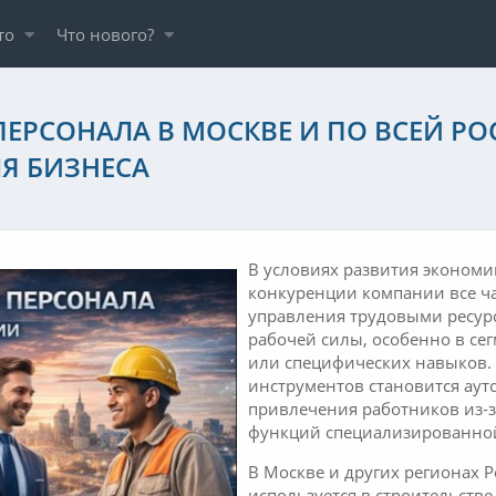
то
Что нового?
ЕРСОНАЛА В МОСКВЕ И ПО ВСЕЙ РО
Я БИЗНЕСА
В условиях развития экономи
конкуренции компании все ча
управления трудовыми ресурс
рабочей силы, особенно в се
или специфических навыков. 
инструментов становится аут
привлечения работников из-з
функций специализированной
В Москве и других регионах 
используется в строительстве