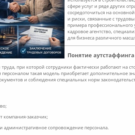
сфере услуг и ряде других о
сосредоточиться на основной
и риски, связанные с трудов
примера профессионального 
кадровое агентство, специал
для бизнеса различного масш
Понятие аутстаффинга
 труда, при которой сотрудники фактически работают на с
 персоналом такая модель приобретает дополнительное зна
окументов и соблюдения специальных норм законодательст
во;
т компания-заказчик;
е и административное сопровождение персонала.