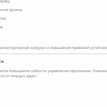
праву;
нные органы;
тов;
в;
.
дминистративной нагрузки и повышение правовой устойчиво
са
яется повышение гибкости управления персоналом. Компан
ти от текущих задач.