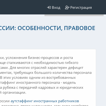
Для любых предложений по
Вход
Регистрация
сайту: elaizik@cp9.ru
ССИИ: ОСОБЕННОСТИ, ПРАВОВОЕ
ки, усложнения бизнес-процессов и роста
ще сталкиваются с необходимостью гибкого
ами. Для многих отраслей характерен дефицит
гментах, требующих большого количества персонала
В этих условиях одним из востребованных
стаффинг иностранного персонала - модель
а рубежа с передачей кадровых и юридических
 организации.
России
аутстаффинг иностранных работников
, логистике, промышленности, сельском хозяйстве,