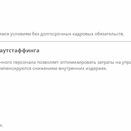
мся условиям без долгосрочных кадровых обязательств.
 аутстаффинга
нного персонала позволяет оптимизировать затраты на упра
компенсируются снижением внутренних издержек.
л.