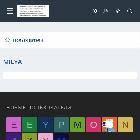
Для любых предложений по
сайту: elaizik@cp9.ru
Пользователи
MILYA
НОВЫЕ ПОЛЬЗОВАТЕЛИ
E
E
Y
P
M
O
N