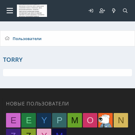
Для любых предложений по
сайту: elaizik@cp9.ru
Пользователи
TORRY
НОВЫЕ ПОЛЬЗОВАТЕЛИ
E
E
Y
P
M
O
N