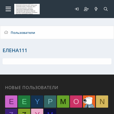
Для любых предложений по
сайту: elaizik@cp9.ru
Пользователи
ЕЛЕНА111
НОВЫЕ ПОЛЬЗОВАТЕЛИ
E
E
Y
P
M
O
N