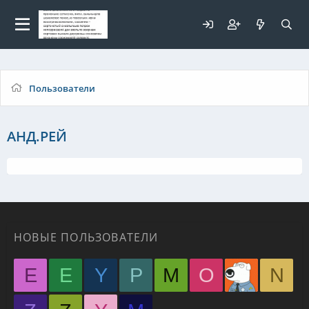
Для любых предложений по
сайту: elaizik@cp9.ru
Пользователи
АНД.РЕЙ
НОВЫЕ ПОЛЬЗОВАТЕЛИ
E
E
Y
P
M
O
N