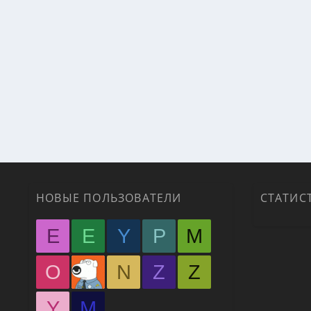
НОВЫЕ ПОЛЬЗОВАТЕЛИ
СТАТИС
E
E
Y
P
M
O
N
Z
Z
Y
М