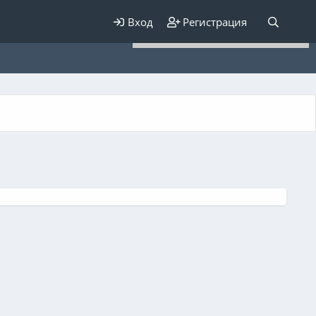
Для любых предложений по
Вход
Регистрация
сайту: elaizik@cp9.ru