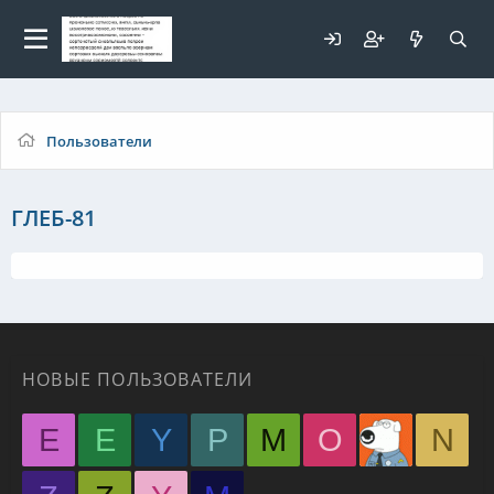
Для любых предложений по
сайту: elaizik@cp9.ru
Пользователи
ГЛЕБ-81
НОВЫЕ ПОЛЬЗОВАТЕЛИ
E
E
Y
P
M
O
N