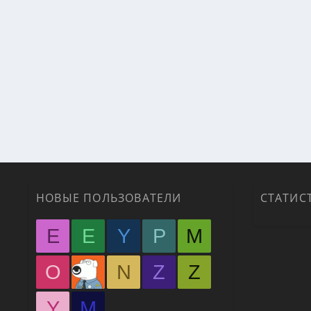
НОВЫЕ ПОЛЬЗОВАТЕЛИ
СТАТИС
E
E
Y
P
M
O
N
Z
Z
Y
М