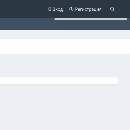
Для любых предложений по
Вход
Регистрация
сайту: elaizik@cp9.ru