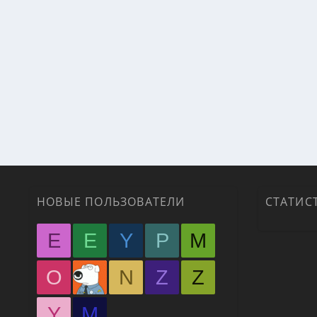
НОВЫЕ ПОЛЬЗОВАТЕЛИ
СТАТИС
E
E
Y
P
M
O
N
Z
Z
Y
М