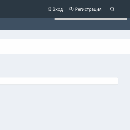
Для любых предложений по
Вход
Регистрация
сайту: elaizik@cp9.ru