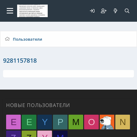
Для любых предложений по
сайту: elaizik@cp9.ru
Пользователи
9281157818
НОВЫЕ ПОЛЬЗОВАТЕЛИ
E
E
Y
P
M
O
N