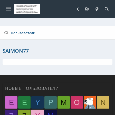
Для любых предложений по
сайту: elaizik@cp9.ru
Пользователи
SAIMON77
НОВЫЕ ПОЛЬЗОВАТЕЛИ
E
E
Y
P
M
O
N