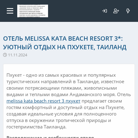
Для любых предложений по
сайту: elaizik@cp9.ru
ОТЕЛЬ MELISSA KATA BEACH RESORT 3*:
УЮТНЫЙ ОТДЫХ НА ПХУКЕТЕ, ТАИЛАНД
11.11.2024
Пхукет - одно из самых красивых и популярных
туристических направлений в Таиланде, известное
своими потрясающими пляжами, живописными
видами и теплыми водами Андаманского моря. Отель
melissa kata beach resort 3 пхукет
предлагает своим
гостям комфортный и доступный отдых на Пхукете,
создавая идеальные условия для полноценного
отпуска в окружении тропической природы и
гостеприимства Таиланда.
Расположение и особенности отеля