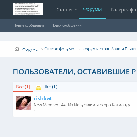
Форумы
Статьи
Галерея фо
Новые сообщения
Поиск сообщений
Список форумов
Форумы стран Азии и Ближн
Форумы
ПОЛЬЗОВАТЕЛИ, ОСТАВИВШИЕ 
Все
(1)
Like
(1)
rishkat
New Member
·
44
·
Из
Иерусалим и скоро Катманду