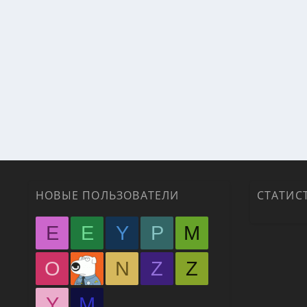
НОВЫЕ ПОЛЬЗОВАТЕЛИ
СТАТИС
E
E
Y
P
M
O
N
Z
Z
Y
М