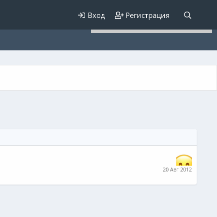
Для любых предложений по
Вход
Регистрация
сайту: elaizik@cp9.ru
20 Авг 2012