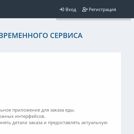
Для любых предложений по
Вход
Регистрация
сайту: elaizik@cp9.ru
ОВРЕМЕННОГО СЕРВИСА
льное приложение для заказа еды.
сложных интерфейсов.
чнять детали заказа и предоставлять актуальную