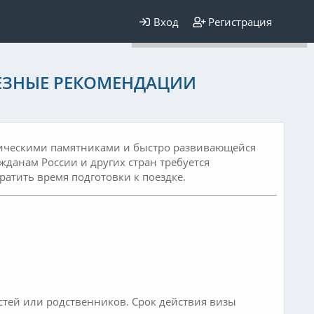
Для любых предложений по
Вход
Регистрация
сайту: elaizik@cp9.ru
ЛЕЗНЫЕ РЕКОМЕНДАЦИИ
торическими памятниками и быстро развивающейся
жданам России и других стран требуется
ратить время подготовки к поездке.
стей или родственников. Срок действия визы