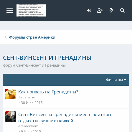
Для любых предложений по
сайту: elaizik@cp9.ru
Форумы стран Америки
СЕНТ-ВИНСЕНТ И ГРЕНАДИНЫ
форум Сент-Винсент и Гренадины
Фильтры
Как попасть на Гренадины?
Tatiana_iv
30 Июл 2015
Сент-Винсент и Гренадины место элитного
отдыха и лучших пляжей
eremenkom
9 Июн 2015