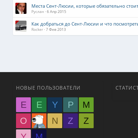
Места Сент-Люсии, которые обязательно стоит
Руслан
6 Апр 2015
Как добраться до Сент-Люсии и что посмотрет
Rocker
7 Фев 2013
НОВЫЕ ПОЛЬЗОВАТЕЛИ
СТАТИС
E
E
Y
P
M
O
N
Z
Z
Y
М