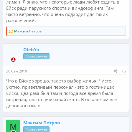
лиман. Я знаю, что некоторые люди любят ездить в
Ейск ради парусного спорта и виндсерфинга. Там
часто ветренно, что очень подходит для таких
развлечений.
Р
Максим Петров
е
а
к
OlehYa
ц
и
Проверенные
и
:
30 Сен 2019
#5
Что в Ейске хорошо, так это выбор жилья. Чисто,
уютно, приветливый персонал - это о гостиницах
Ейска. Два раза был там и погода все время была
ветреная, так что учитывайте это. В остальном все
довольно мило.
Максим Петров
М
Проверенные