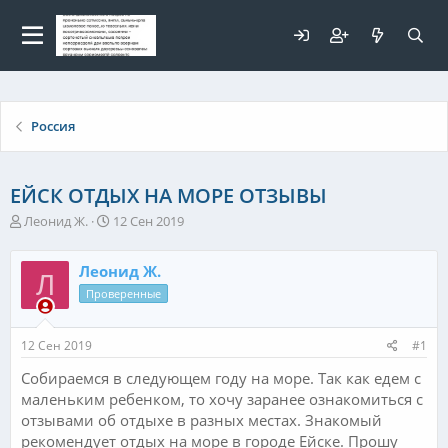
Для любых предложений по
сайту: elaizik@cp9.ru
Россия
ЕЙСК ОТДЫХ НА МОРЕ ОТЗЫВЫ
А
Д
Леонид Ж.
12 Сен 2019
в
а
т
т
Леонид Ж.
о
а
Л
р
н
Проверенные
т
а
е
ч
12 Сен 2019
#1
м
а
ы
л
Собираемся в следующем году на море. Так как едем с
а
маленьким ребенком, то хочу заранее ознакомиться с
отзывами об отдыхе в разных местах. Знакомый
рекомендует отдых на море в городе Ейске. Прошу