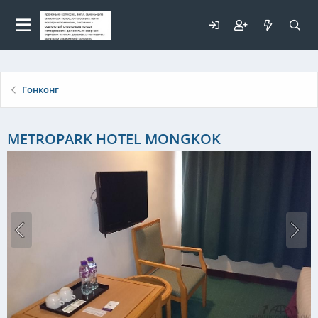
Для любых предложений по
сайту: elaizik@cp9.ru
Гонконг
METROPARK HOTEL MONGKOK