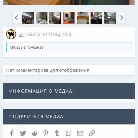
gariksher
21 Мар 2014
Отель в Гонконге
Нет комментариев для отображения.
ИНФОРМАЦИЯ О МЕДИА
ПОДЕЛИТЬСЯ МЕДИА
Facebook
Twitter
Reddit
Pinterest
Tumblr
WhatsApp
Электронная почта
Ссылка