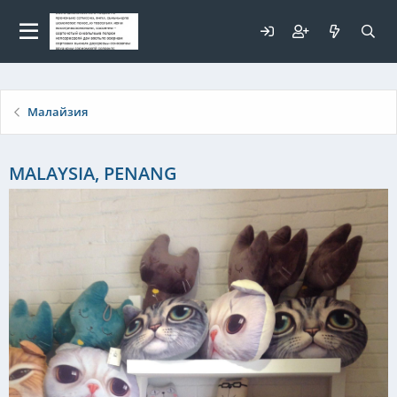
Для любых предложений по
сайту: elaizik@cp9.ru
Малайзия
MALAYSIA, PENANG