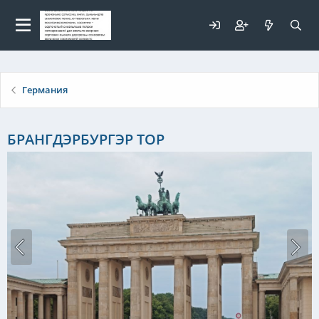
Для любых предложений по
сайту: elaizik@cp9.ru
Германия
БРАНГДЭРБУРГЭР ТОР