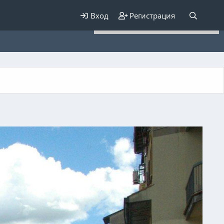
Для любых предложений по
Вход
Регистрация
сайту: elaizik@cp9.ru