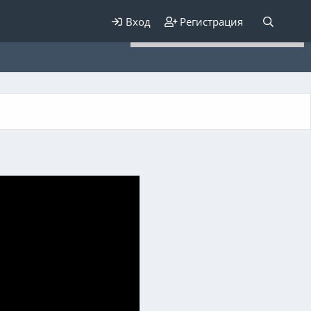
Для любых предложений по
Вход
Регистрация
сайту: elaizik@cp9.ru