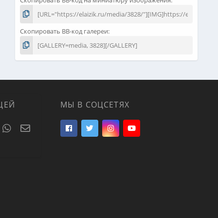
Скопировать BB-код галереи
ЦЕЙ
МЫ В СОЦСЕТЯХ
t
umblr
WhatsApp
Электронная почта