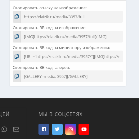
Скопировать ссылку на изображение
Скопировать BB-код на изображение
Скопировать BB-код на миниатюру изображения
Скопировать BB-код галереи
ЦЕЙ
МЫ В СОЦСЕТЯХ
t
umblr
WhatsApp
Электронная почта