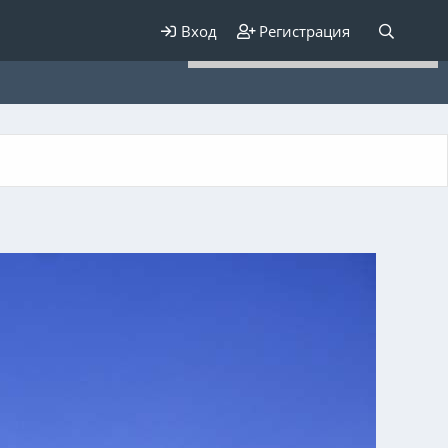
Для любых предложений по
Вход
Регистрация
сайту: elaizik@cp9.ru