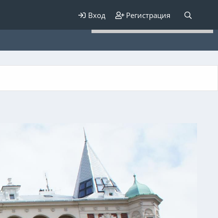
Для любых предложений по
Вход
Регистрация
сайту: elaizik@cp9.ru