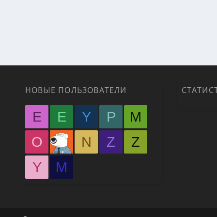
НОВЫЕ ПОЛЬЗОВАТЕЛИ
СТАТИС
E
E
Y
P
M
O
N
Z
Z
Y
М