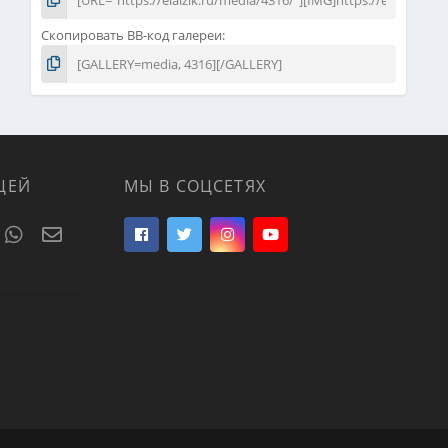
Скопировать BB-код галереи
ЦЕЙ
МЫ В СОЦСЕТЯХ
t
umblr
WhatsApp
Электронная почта