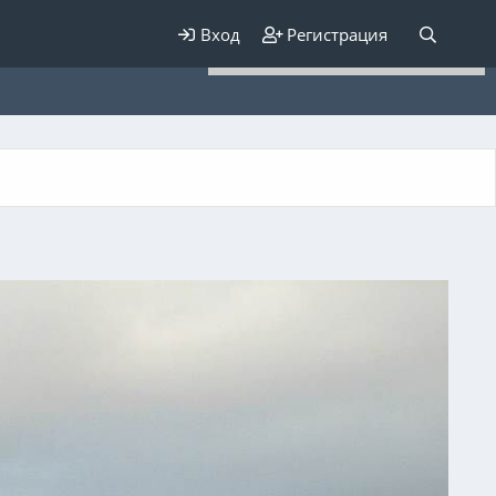
Для любых предложений по
Вход
Регистрация
сайту: elaizik@cp9.ru