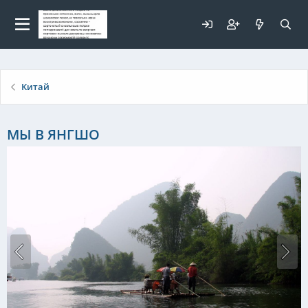
Для любых предложений по
сайту: elaizik@cp9.ru
Китай
МЫ В ЯНГШО