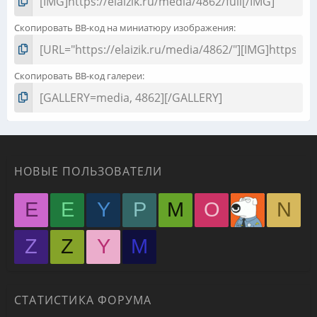
Скопировать BB-код на миниатюру изображения
Скопировать BB-код галереи
НОВЫЕ ПОЛЬЗОВАТЕЛИ
E
E
Y
P
M
O
N
Z
Z
Y
М
СТАТИСТИКА ФОРУМА