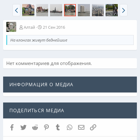
Алтай
21 Сен 2016
На клонгах живут беднейшие
Нет комментариев для отображения.
ИНФОРМАЦИЯ О МЕДИА
ПОДЕЛИТЬСЯ МЕДИА
Facebook
Twitter
Reddit
Pinterest
Tumblr
WhatsApp
Электронная почта
Ссылка