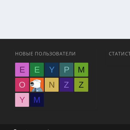
НОВЫЕ ПОЛЬЗОВАТЕЛИ
СТАТИС
E
E
Y
P
M
O
N
Z
Z
Y
М