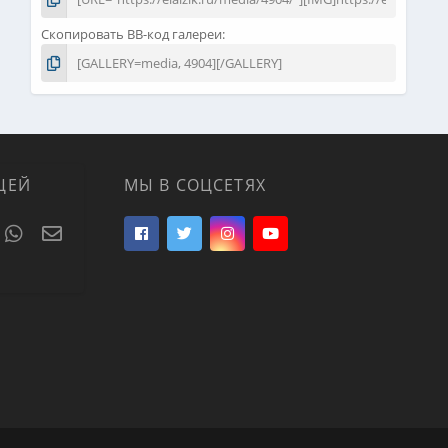
Скопировать BB-код галереи
ЦЕЙ
МЫ В СОЦСЕТЯХ
t
umblr
WhatsApp
Электронная почта