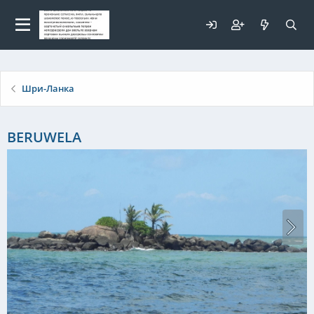
Для любых предложений по
сайту: elaizik@cp9.ru
Шри-Ланка
BERUWELA