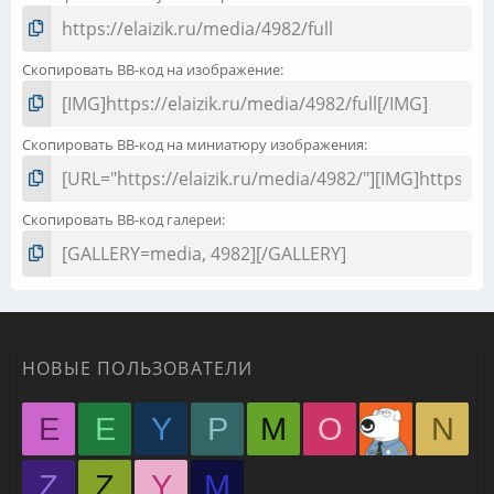
Скопировать BB-код на изображение
Скопировать BB-код на миниатюру изображения
Скопировать BB-код галереи
НОВЫЕ ПОЛЬЗОВАТЕЛИ
E
E
Y
P
M
O
N
Z
Z
Y
М