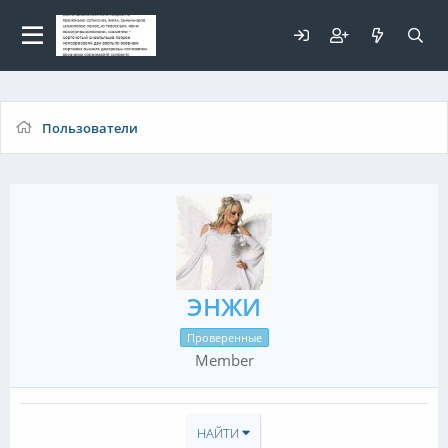
Для любых предложений по
сайту: elaizik@cp9.ru
Пользователи
ЭНЖИ
Проверенные
Member
НАЙТИ