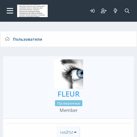
Для любых предложений по
сайту: elaizik@cp9.ru
Пользователи
FLEUR
Проверенные
Member
НАЙТИ