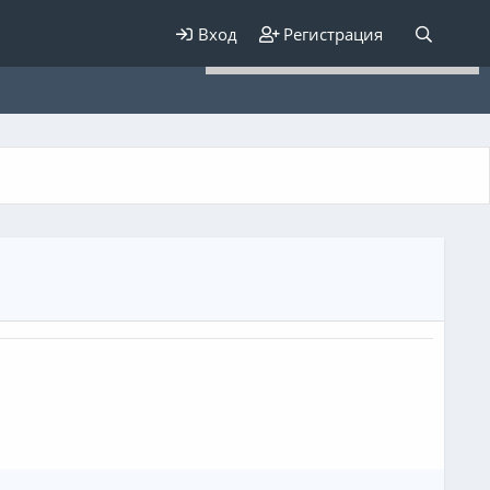
Для любых предложений по
Вход
Регистрация
сайту: elaizik@cp9.ru