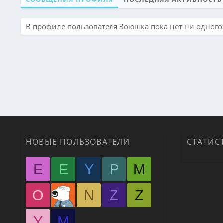
В профиле пользователя Зоюшка пока нет ни одного
НОВЫЕ ПОЛЬЗОВАТЕЛИ
СТАТИС
E
E
Y
P
M
O
N
Z
Z
Y
М