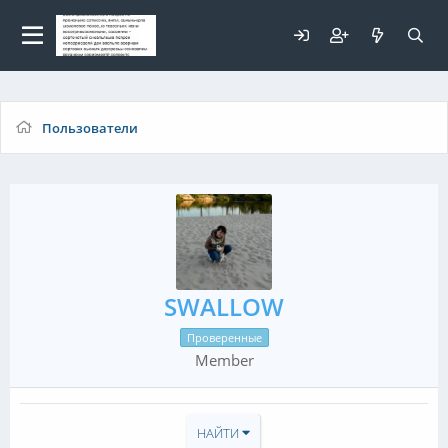
Для любых предложений по
сайту: elaizik@cp9.ru
Пользователи
SWALLOW
Проверенные
Member
НАЙТИ