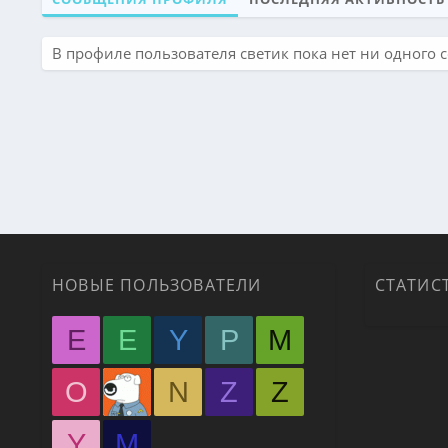
В профиле пользователя светик пока нет ни одного 
НОВЫЕ ПОЛЬЗОВАТЕЛИ
СТАТИС
E
E
Y
P
M
O
N
Z
Z
Y
М