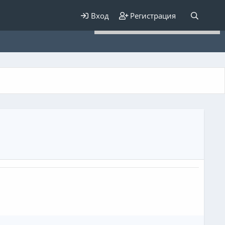
Для любых предложений по
Вход
Регистрация
сайту: elaizik@cp9.ru