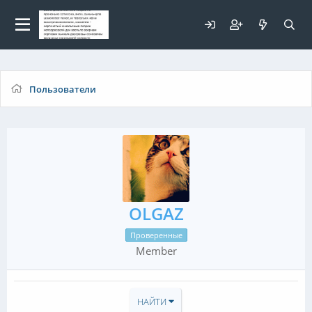
Для любых предложений по
сайту: elaizik@cp9.ru
Пользователи
OLGAZ
Проверенные
Member
НАЙТИ