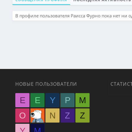
В профиле пользователя Раисса Фурно пока нет ни 
НОВЫЕ ПОЛЬЗОВАТЕЛИ
СТАТИС
E
E
Y
P
M
O
N
Z
Z
Y
М