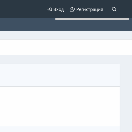
Для любых предложений по
Вход
Регистрация
сайту: elaizik@cp9.ru