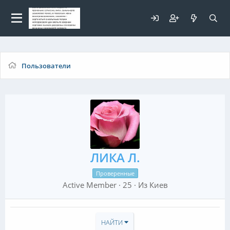
Для любых предложений по
сайту: elaizik@cp9.ru
Пользователи
ЛИКА Л.
Проверенные
Active Member
·
25
·
Из
Киев
НАЙТИ