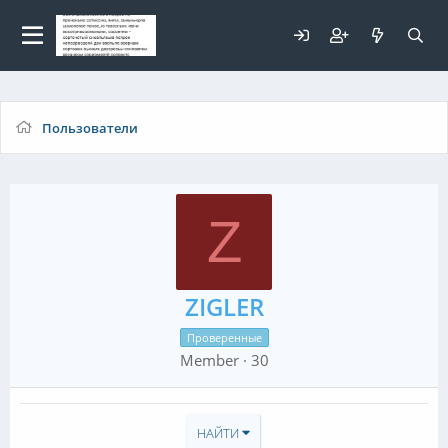
Для любых предложений по
сайту: elaizik@cp9.ru
Пользователи
Z
ZIGLER
Проверенные
Member
·
30
НАЙТИ