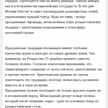
сердцах. Приходятся они на конец декабря - начало января,
как и в большинстве европейских государств. В эти дни
Италия блестит и сияет миллиардами разноцветных огней,
украшающих каждый город. Куда ни глянь - всюду
праздничные гирлянды, вечнозелёные ёлки, рождественские
подарки с наилучшими пожеланиями и атмосфера
настоящей сказки.
Праздничные традиции итальянцев имеют глубокие
языческие корни и выходят из самых древних веков. Так,
например, на Рождество 25 декабря принято сжигать
большое полено. Согласно языческим верованиям, это
символизирует очищение от всего плохого, уничтожение зла
и прочих нечистот. Христианская церковь не смогла
уничтожить эту традицию, поэтому попыталась органично
вписать её в свою религию.
Праздничное полено поглощает не только красное пламя, но
и итальянский народ. Шоколадный десерт в виде полена,
который носит название серро - одно из основных блюд на
рождественском столе.