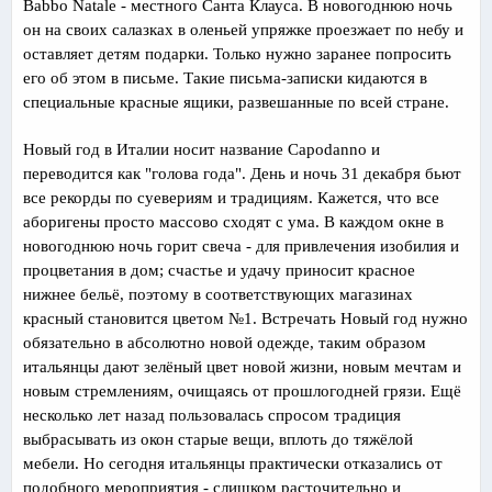
Babbo Natale - местного Санта Клауса. В новогоднюю ночь
он на своих салазках в оленьей упряжке проезжает по небу и
оставляет детям подарки. Только нужно заранее попросить
его об этом в письме. Такие письма-записки кидаются в
специальные красные ящики, развешанные по всей стране.
Новый год в Италии носит название Capodanno и
переводится как "голова года". День и ночь 31 декабря бьют
все рекорды по суевериям и традициям. Кажется, что все
аборигены просто массово сходят с ума. В каждом окне в
новогоднюю ночь горит свеча - для привлечения изобилия и
процветания в дом; счастье и удачу приносит красное
нижнее бельё, поэтому в соответствующих магазинах
красный становится цветом №1. Встречать Новый год нужно
обязательно в абсолютно новой одежде, таким образом
итальянцы дают зелёный цвет новой жизни, новым мечтам и
новым стремлениям, очищаясь от прошлогодней грязи. Ещё
несколько лет назад пользовалась спросом традиция
выбрасывать из окон старые вещи, вплоть до тяжёлой
мебели. Но сегодня итальянцы практически отказались от
подобного мероприятия - слишком расточительно и