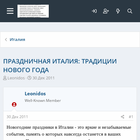
Для любых предложений по
сайту: elaizik@cp9.ru
Италия
ПРАЗДНИЧНАЯ ИТАЛИЯ: ТРАДИЦИИ
НОВОГО ГОДА
А
Д
Leonidos
30 Дек 2011
в
а
т
т
Leonidos
о
а
р
н
Well-Known Member
т
а
е
ч
30 Дек 2011
#1
м
а
ы
л
Новогодние праздники в Италии - это яркие и незабываемые
а
события, память о которых навсегда останется в ваших