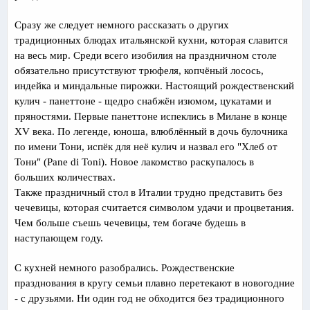
Сразу же следует немного рассказать о других
традиционных блюдах итальянской кухни, которая славится
на весь мир. Среди всего изобилия на праздничном столе
обязательно присутствуют трюфеля, копчёный лосось,
индейка и миндальные пирожки. Настоящий рождественский
кулич - панеттоне - щедро снабжён изюмом, цукатами и
пряностями. Первые панеттоне испеклись в Милане в конце
XV века. По легенде, юноша, влюблённый в дочь булочника
по имени Тони, испёк для неё кулич и назвал его "Хлеб от
Тони" (Pane di Toni). Новое лакомство раскупалось в
больших количествах.
Также праздничный стол в Италии трудно представить без
чечевицы, которая считается символом удачи и процветания.
Чем больше съешь чечевицы, тем богаче будешь в
наступающем году.
С кухней немного разобрались. Рождественские
празднования в кругу семьи плавно перетекают в новогодние
- с друзьями. Ни один год не обходится без традиционного