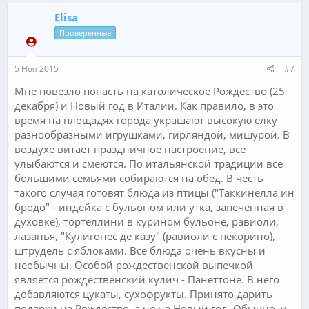
Elisa
Проверенные
5 Ноя 2015
#7
Мне повезло попасть на католическое Рождество (25
декабря) и Новый год в Италии. Как правило, в это
время на площадях города украшают высокую елку
разнообразными игрушками, гирляндой, мишурой. В
воздухе витает праздничное настроение, все
улыбаются и смеются. По итальянской традиции все
большими семьями собираются на обед. В честь
такого случая готовят блюда из птицы ("Таккинелла ин
бродо" - индейка с бульоном или утка, запеченная в
духовке), тортеллини в курином бульоне, равиоли,
лазанья, "Кулигонес де казу" (равиоли с пекорино),
штрудель с яблоками. Все блюда очень вкусны и
необычны. Особой рождественской выпечкой
является рождественский кулич - Панеттоне. В него
добавляются цукаты, сухофрукты. Принято дарить
подарки на Рождество, а не на Новый год. Обычно, у