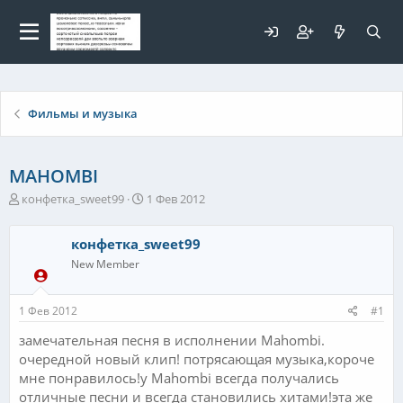
Для любых предложений по
сайту: elaizik@cp9.ru
Фильмы и музыка
MAHOMBI
А
Д
конфетка_sweet99
1 Фев 2012
в
а
т
т
конфетка_sweet99
о
а
р
н
New Member
т
а
е
ч
1 Фев 2012
#1
м
а
ы
л
замечательная песня в исполнении Mahombi.
а
очередной новый клип! потрясающая музыка,короче
мне понравилось!у Mahombi всегда получались
отличные песни и всегда становились хитами!эта же