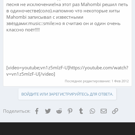
песня не исключение!на этот раз Mahombi решил петь
в одиночестве(соло).напомню что некоторые хиты
Mahombi записывал с известными
звёздами:music::smile:но я считаю он и один очень
классно поёт!!!!
[video=youtube;vn1z5mlzF-U]https://youtube.com/watch?
v=vn1z5mlzF-U[/video]
Последнее редактирование:
1 Фев 2012
ВОЙДИТЕ ИЛИ ЗАРЕГИСТРИРУЙТЕСЬ ДЛЯ ОТВЕТА.
Facebook
Twitter
Reddit
Pinterest
Tumblr
WhatsApp
Электронная
Ссылка
Поделиться: