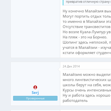
превратив отличную страну 
Ну конечно Малайзия выиг
Могут портить отдых толь
то именно в Малайзии эта
Отсутствие трансвеститов 
Но возле Куала-Лумпур ув
На пляж - это на Борнео.
Шопинг здесь неплохой, п
учатся в Малайзии - изуч
кстати оформляет студенч
24 Дек 2014
Малайзию можно выделить 
много лингвистических ш
школы берут на себя, мо
Курсы очень интенсивные
Serj
Ну и работа здесь хорошо
Проверенные
работодатель