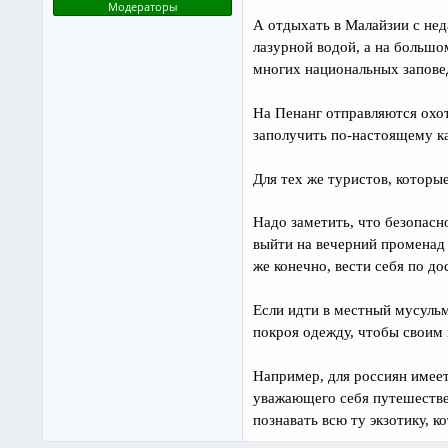
Модераторы
А отдыхать в Малайзии с не
лазурной водой, а на больш
многих национальных запове
На Пенанг отправляются охо
заполучить по-настоящему к
Для тех же туристов, которы
Надо заметить, что безопасн
выйти на вечерний променад 
же конечно, вести себя по д
Если идти в местный мусульм
покроя одежду, чтобы своим 
Например, для россиян имеет
уважающего себя путешестве
познавать всю ту экзотику, к