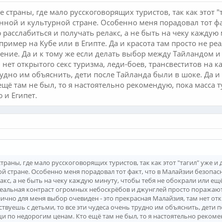
 страны, где мало русскоговорящих туристов, так как этот "
ной и культурной стране. Особенно меня порадовал тот фа
расслабиться и получать релакс, а не быть на чеку каждую 
апример на Кубе или в Египте. Да и красота там просто не 
ние. Да и к тому же если делать выбор между Тайландом и
 нет открытого секс туризма, леди-боев, трансвеститов на 
трудно им объяснить, дети после Тайланда были в шоке. Да
ещё там не был, то я настоятельно рекомендую, пока масса 
 и Египет.
траны, где мало русскоговорящих туристов, так как этот "тагил" уже и 
й стране. Особенно меня порадовал тот факт, что в Малайзии безопа
акс, а не быть на чеку каждую минуту, чтобы тебя не обокрали или ещё
 реальная контраст огромных небоскрёбов и джунглей просто поражают
ично для меня выбор очевиден - это прекрасная Малайзия, там нет отк
твуешь с детьми, то все эти чудеса очень трудно им объяснить, дети 
 по недорогим ценам. Кто ещё там не был, то я настоятельно рекомен