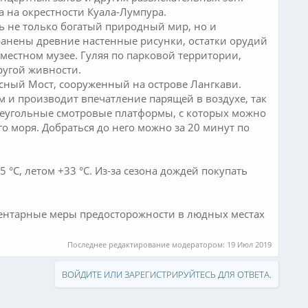
 на окрестности Куала-Лумпура.
ь не только богатый природный мир, но и
ранены древние настенные рисунки, остатки орудий
 местном музее. Гуляя по парковой территории,
ругой живности.
есный Мост, сооруженный на острове Лангкави.
м и производит впечатление парящей в воздухе, так
реугольные смотровые платформы, с которых можно
 моря. Добраться до него можно за 20 минут по
C, летом +33 °C. Из-за сезона дождей покупать
ментарные меры предосторожности в людных местах
Последнее редактирование модератором:
19 Июл 2019
ВОЙДИТЕ ИЛИ ЗАРЕГИСТРИРУЙТЕСЬ ДЛЯ ОТВЕТА.