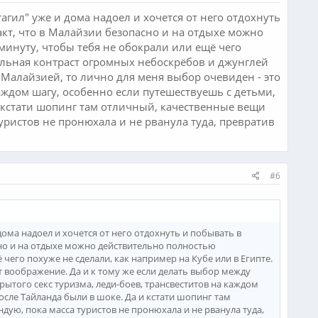
тагил" уже и дома надоел и хочется от него отдохнуть
кт, что в Малайзии безопасно и на отдыхе можно
минуту, чтобы тебя не обокрали или ещё чего
реальная контраст огромных небоскрёбов и джунглей
 Малайзией, то лично для меня выбор очевиден - это
каждом шагу, особенно если путешествуешь с детьми,
 и кстати шопинг там отличный, качественные вещи
туристов не пронюхала и не рванула туда, превратив
#6
дома надоел и хочется от него отдохнуть и побывать в
сно и на отдыхе можно действительно полностью
 чего похуже не сделали, как например на Кубе или в Египте.
 воображение. Да и к тому же если делать выбор между
рытого секс туризма, леди-боев, трансвеститов на каждом
после Тайланда были в шоке. Да и кстати шопинг там
дую, пока масса туристов не пронюхала и не рванула туда,