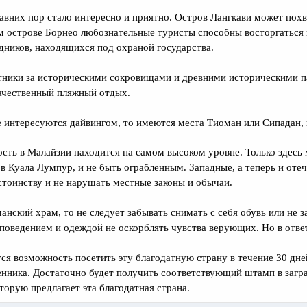
давних пор стало интересно и приятно. Остров Лангкави может по
ом острове Борнео любознательные туристы способны восторгаться
дников, находящихся под охраной государства.
тники за историческими сокровищами и древними историческими па
ачественный пляжный отдых.
е интересуются дайвингом, то имеются места Тиоман или Сипадан, 
ость в Малайзии находится на самом высоком уровне. Только здес
в Куала Лумпур, и не быть ограбленным. Западные, а теперь и отеч
остоинству и не нарушать местные законы и обычаи.
анский храм, то не следует забывать снимать с себя обувь или не 
поведением и одеждой не оскорблять чувства верующих. Но в ответ
ся возможность посетить эту благодатную страну в течение 30 дней
нника. Достаточно будет получить соответствующий штамп в загра
оторую предлагает эта благодатная страна.