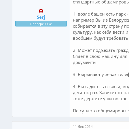
стандартные общемировые
1. возле башен есть парк
Serj
например Вы из Белорусси
Проверенные
собирается в эту страну п
культуру, как себя вести и
вообщем будут требовать о
2. Может подъехать гражд
Сядет в свою машину для 
документы.
3. Вырывают у зевак теле
4. Вы садитесь в такси, 
десяток раз. Зависит от н
тоже держите уши востро )
По сути это общемировые 
11 Дек 2014