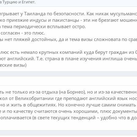
в Турцию и Египет.
рывает у Таиланда по безопасности. Как никак мусульманск
ко приезжие индусы и пакистанцы - эти не брезгают мошен
 тема периодически всплывает остро.
согласен - это плюс.
ы нет пляжей достойных, да и тема визы сложновата по сра
люс есть немало крупных компаний куда берут граждан из 
ают английский. Т.е. страна в плане изучения инглиша очен
еские визы)
не только из-за отдыха (на Борнео), но и из-за качествен
кол от Великобритании где преподают английский язык носи
жно и жить в общежитиях. Но конечно лучше самим снимать
 и по качеству считаются очень хорошими, плюс документы
 оплачивается (в свете текущих тенденций – удобно что в д