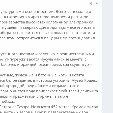
#8
культурными особенностями. Всего за несколько
раны «третьего мира» в экономически развитое
за производства высокотехнологичной электроники.
е ущелья и сверкающие водопады – все это есть в
выбирать: поселиться в высококлассных отелях или
алангом, отправиться в пещеры или потанцевать в
кутанного цветами и зеленью, с величественными
а-Лумпуре уживаются мусульманские мечети с
бабочек и орхидей, океанариум, сад скульптур –
устные, железные и бетонные, коты и котята
тся белое здание, в котором устроили Музей Кошек.
нной природой, редчайшими видами птиц и
льно чистая вода привлекает любителей дайвинга
иями и предметами старины, а также
 пейзаж.
етронас Тауэрс. Их высота 452 метра. Кроме офисов
онцертных залов и других развлекательных зон.