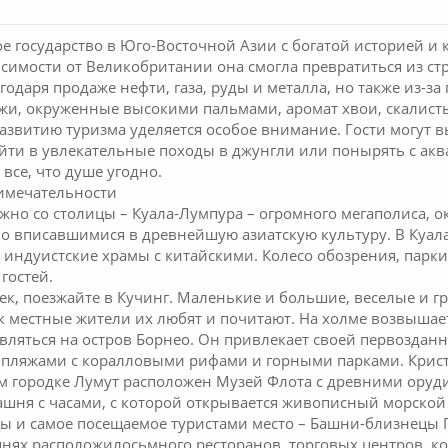
е государство в Юго-Восточной Азии с богатой историей и 
симости от Великобритании она смогла превратиться из ст
агодаря продаже нефти, газа, руды и металла, но также из-
жи, окруженные высокими пальмами, аромат хвои, скалисты
Развитию туризма уделяется особое внимание. Гости могут 
йти в увлекательные походы в джунгли или понырять с акв
все, что душе угодно.
имечательности
жно со столицы – Куала-Лумпура – огромного мегаполиса, о
о вписавшимися в древнейшую азиатскую культуру. В Куал
индуистские храмы с китайскими. Колесо обозрения, парки 
гостей.
ек, поезжайте в Кучинг. Маленькие и большие, веселые и гр
ак местные жители их любят и почитают. На холме возвышае
авляться на остров Борнео. Он привлекает своей первозда
ляжами с коралловыми рифами и горными парками. Криста
ом городке Лумут расположен Музей Флота с древними оруд
ашня с часами, с которой открывается живописный морской
ы и самое посещаемое туристами место – Башни-близнецы П
шнях расположилосьмного ресторанов, торговых центров, к