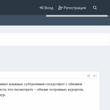
Для любых предложений по
Вход
Регистрация
сайту: elaizik@cp9.ru
#1
лимат влажных субтропиков соседствует с обилием
есть что посмотреть – обилие островных курортов,
пур.