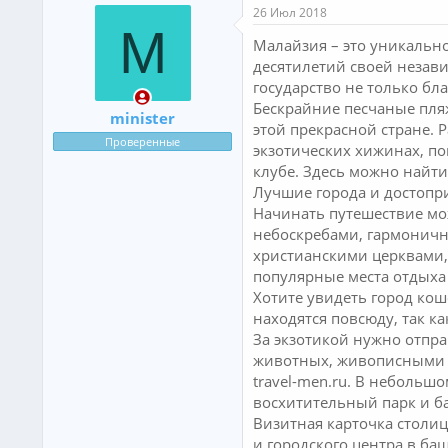
26 Июл 2018
M
Малайзия – это уникально
десятилетий своей незави
государство не только бл
Бескрайние песчаные пля
minister
этой прекрасной стране. 
Проверенные
экзотических хижинах, по
клубе. Здесь можно найти 
Лучшие города и достопр
Начинать путешествие мо
небоскребами, гармоничн
христианскими церквами, 
популярные места отдыха 
Хотите увидеть город кош
находятся повсюду, так к
За экзотикой нужно отпр
животных, живописными п
travel-men.ru. В небольш
восхитительный парк и б
Визитная карточка столиц
и городского центра в ба