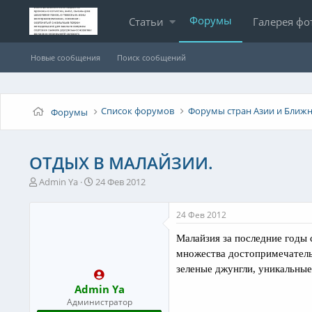
Форумы
Статьи
Галерея фо
Новые сообщения
Поиск сообщений
Список форумов
Форумы стран Азии и Ближн
Форумы
ОТДЫХ В МАЛАЙЗИИ.
А
Д
Admin Ya
24 Фев 2012
в
а
т
т
24 Фев 2012
о
а
р
н
Малайзия за последние годы
т
а
множества достопримечатель
е
ч
м
а
зеленые джунгли, уникальны
ы
л
Admin Ya
а
Администратор