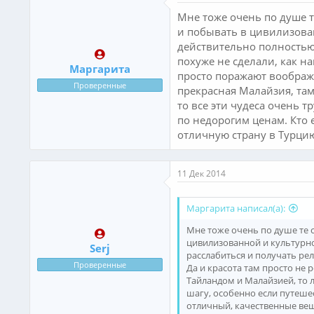
Мне тоже очень по душе те
и побывать в цивилизован
действительно полностью 
похуже не сделали, как н
Маргарита
просто поражают воображе
Проверенные
прекрасная Малайзия, там
то все эти чудеса очень 
по недорогим ценам. Кто 
отличную страну в Турцию
11 Дек 2014
Маргарита написал(а):
Мне тоже очень по душе те с
цивилизованной и культурно
Serj
расслабиться и получать рел
Проверенные
Да и красота там просто не
Тайландом и Малайзией, то л
шагу, особенно если путешес
отличный, качественные вещи