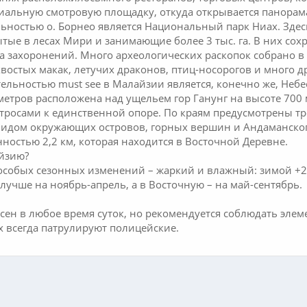
иальную смотровую площадку, откуда открывается панорама
ьностью о. Борнео является Национальный парк Ниах. Здес
тые в лесах Мири и занимающие более 3 тыс. га. В них сох
ста захоронений. Много археологических раскопок собрано в
остых макак, летучих драконов, птиц-носорогов и много д
ельностью must see в Малайзии является, конечно же, Неб
етров расположена над ущельем гор Ганунг на высоте 700 
 тросами к единственной опоре. По краям предусмотрены т
идом окружающих островов, горных вершин и Андаманского
ностью 2,2 км, которая находится в Восточной Деревне.
айзию?
собых сезонных изменений – жаркий и влажный: зимой +25 °
 лучше на ноябрь-апрель, а в Восточную – на май-сентябрь.
сен в любое время суток, но рекомендуется соблюдать эле
х всегда патрулируют полицейские.