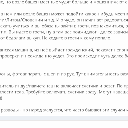
, но возле башен местные чудят больше и мошенничают с 
 - в нем или возле башен может подойти какое-нибудь местно
и/Литвы/Словении и т.д. И о чудо, он начинает радоваться,
оехать учиться и вы обязаны зайти в гости, познакомиться,
 т.п. Вы идете в гости, ну а там вас поджидают - далее зависи
т бедолаги выкуп. Не ходите в гости к кому попало.
анская машина, из неё выйдет гражданский, покажет непоня
проверки и неожиданно уедет. Это происходит чуть далее 
фоны, фотоаппараты с шеи и из рук. Тут внимательность важ
водитель индус/пакистанец не включает счётчик и везет. По
аглости тела. Требуйте включать счётчик сразу. Могут наве
)
разводы - но народ жалуется, что часто бывают эти случаи