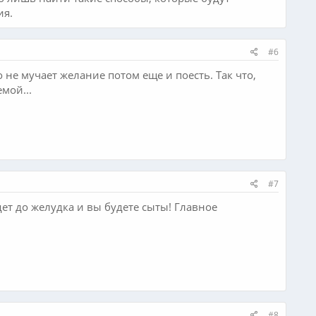
ия.
#6
о не мучает желание потом еще и поесть. Так что,
мой...
#7
дет до желудка и вы будете сыты! Главное
#8