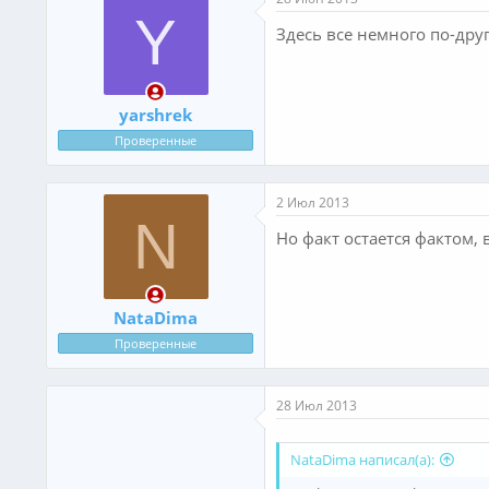
Y
Здесь все немного по-дру
yarshrek
Проверенные
2 Июл 2013
N
Но факт остается фактом,
NataDima
Проверенные
28 Июл 2013
NataDima написал(а):