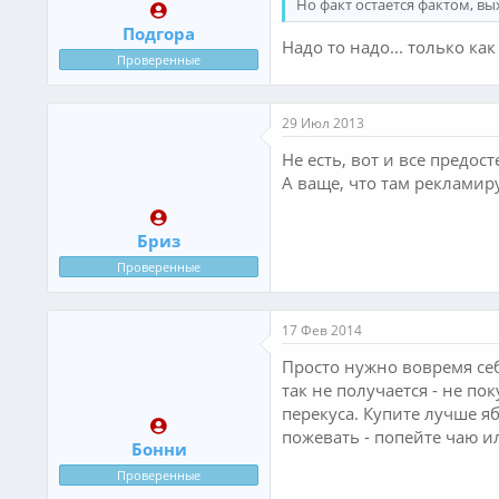
Но факт остается фактом, вы
Подгора
Надо то надо... только ка
Проверенные
29 Июл 2013
Не есть, вот и все предос
А ваще, что там рекламир
Бриз
Проверенные
17 Фев 2014
Просто нужно вовремя себ
так не получается - не по
перекуса. Купите лучше яб
пожевать - попейте чаю и
Бонни
Проверенные