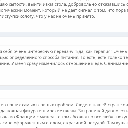
щаю сытости, выйти из-за стола, добровольно отказавшись о
логический момент, который не дает сигнал о том, что пора
исту-психологу, что у нас не очень принято.
 себя очень интересную передачу "Еда, как терапия" Очен
щью определенного способа питания. То есть, есть только т
ние. У меня сразу изменилось отношение к еде. С внимани
а из наших самых главных проблем. Люди в нашей стране о
да полная фигура и широкие плечи. За границей давно есть 
ыла во Франции с мужем, то там абсолютно все любят покуша
расиво оформленным столом, с красивой посудой. Там куша