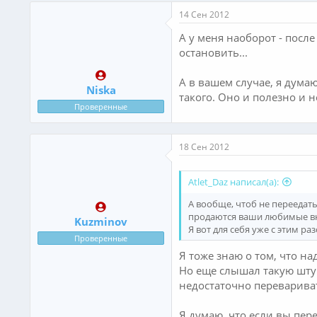
14 Сен 2012
А у меня наоборот - после
остановить...
А в вашем случае, я дума
Niska
такого. Оно и полезно и н
Проверенные
18 Сен 2012
Atlet_Daz написал(а):
А вообще, чтоб не переедать
продаются ваши любимые вк
Kuzminov
Я вот для себя уже с этим р
Проверенные
Я тоже знаю о том, что на
Но еще слышал такую штук
недостаточно перевариват
Я думаю, что если вы пер