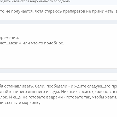
ходить из-за стола надо немного голодным.
к то не получается. Хотя стараюсь препаратов не принимать,
тережения.
уют...мезим или что-то подобное.
я останавливать. Сели, пообедали - и ждите следующего при
купайте ничего лишнего из еды. Никаких сосисок,колбас, сне
лок. И еще, не готовьте ведрами - готовьте так, чтобы хват
ли съешьте морковку.