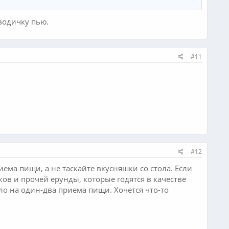
 водичку пью.
#11
#12
ема пищи, а не таскайте вкусняшки со стола. Если
ков и прочей ерунды, которые годятся в качестве
ило на один-два приема пищи. Хочется что-то