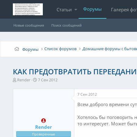
Форумы
Статьи
Галерея фо
Новые сообщения
Поиск сообщений
Список форумов
Домашние форумы с бытов
Форумы
КАК ПРЕДОТВРАТИТЬ ПЕРЕЕДАНИ
А
Д
Render
7 Сен 2012
в
а
т
т
7 Сен 2012
о
а
р
н
Всем доброго времени сут
т
а
е
ч
Хотелось бы поговорить н
м
а
то интересует. Может быть
ы
л
Render
а
Проверенные