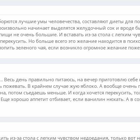
орются лучшие умы человечества, составляют диеты для по
роизвольно начинает выделятся желудочный сок и вроде бы 
ищи не очень большие. И вставать из-за стола с легким чу
перекусить. Но больше всего это желание находится в псих
попить зеленого чая, если возникло огромное желание поже
... Весь день правильно питаюсь, на вечер приготовлю себе 
ь пожевать. В крайнем случае жую яблоко. А вообще очень п
ана, потом съедаешь меньше. И когда хочется перекусить, т
. Еще хорошо аппетит отбивает, если ванилин нюхать. А в со
ить из-за стола с легким чувством недоедания, только вот 