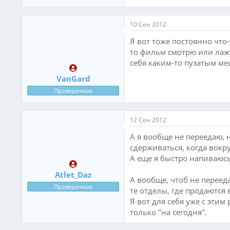
10 Сен 2012
Я вот тоже постоянно что-
то фильм смотрю или лажу 
себя каким-то пузатым меш
VanGard
Проверенные
12 Сен 2012
А я вообще не переедаю, н
сдерживаться, когда вокру
А еще я быстро напиваюсь 
Atlet_Daz
А вообще, чтоб не переед
Проверенные
те отделы, где продаются
Я вот для себя уже с эти
только "на сегодня".