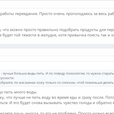
 работы переедание. Просто очень проголодаюсь за весь раб
ю, что можно просто правильно подобрать продукты для пер
е будет той тяжести в желудке, хотя привычка поесть так и ос
 - лучше больше воды пить. И по поводу психологии, то нужно старать
усности.
азобрался, по магазинах хожу только со списком, чтоб поменьше делат
до пить много воды.
у, что лучше не пить воду во время еды и сразу после. Пото
ься. И это будет снова вызывать чувство голода и обратно 
еедаете лишь иногда, то это не проблема. Просто нужно все