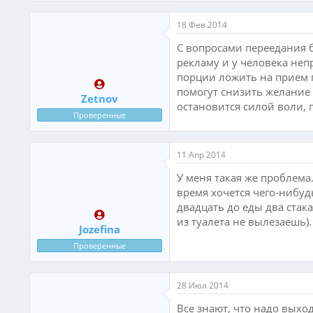
18 Фев 2014
С вопросами переедания б
рекламу и у человека неп
порции ложить на прием п
помогут снизить желание 
Zetnov
остановится силой воли, 
Проверенные
11 Апр 2014
У меня такая же проблема
время хочется чего-нибуд
двадцать до еды два стак
из туалета не вылезаешь)
Jozefina
Проверенные
28 Июл 2014
Все знают, что надо выход