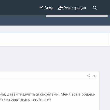
Для любых предложений по
Вход
Регистрация
сайту: elaizik@cp9.ru
#1
емы, давайте делиться секретами. Меня все в общем-
Как избавиться от этой тяги?