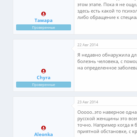
этом этапе. Пока я не ощу
здесь есть какой то психо
либо обращение к специал
Тамара
Проверенные
22 Авг 2014
Я недавно обнаружила для
болезнь человека, с помо
на определенное заболева
Chyra
Проверенные
23 Авг 2014
Ооооо..это наверное одн
русской женщины это всег
точно. Например когда я б
приятной обстановке, с к
Aleonka