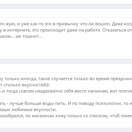
то жую, и уже как-то это в привычку что-ли вошло. Даже ког
в интернете, это происходит даже на работе. Отказаться от 
ком... аж тошнит...
у только иногда, такое случается только во время прязднико
г столько вкусностей))
и тогда совсем неадекватно себя вести начинаю, вот поэтому
ать - лучше больше воды пить. И по поводу психологии, то 
 ваши любимые вкусности.
м разобрался, по магазинах хожу только со списком, чтоб п