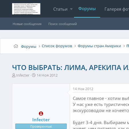
Форумы
Статьи
Галерея фо
Новые сообщения
Поиск сообщений
Список форумов
Форумы стран Америки
П
Форумы
ЧТО ВЫБРАТЬ: ЛИМА, АРЕКИПА 
А
Д
Infecter
14 Ноя 2012
в
а
т
т
14 Ноя 2012
о
а
р
н
Самое главное - хотим вы
т
а
У нас уже есть туристичес
е
ч
экскурсоводом не хочеетс
м
а
ы
л
Infecter
а
Будет 3-4 дня. Выбираем 
Проверенные
живет, чем питается, как 