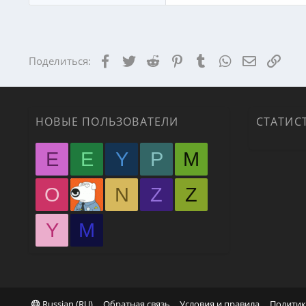
Facebook
Twitter
Reddit
Pinterest
Tumblr
WhatsApp
Электрон
Ссыл
Поделиться:
НОВЫЕ ПОЛЬЗОВАТЕЛИ
СТАТИС
E
E
Y
P
M
O
N
Z
Z
Y
М
Russian (RU)
Обратная связь
Условия и правила
Политик