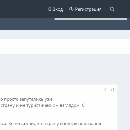
Для любых предложений по
Вход
Регистрация
сайту: elaizik@cp9.ru
#1
о просто запутались уже.
 страну и не туристическим взглядом. С
я. Хочется увидеть страну изнутри, как народ