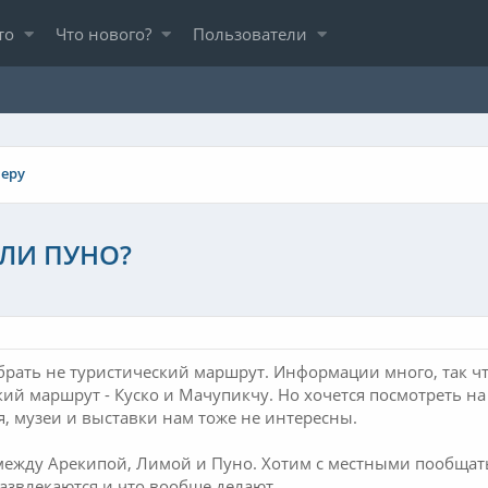
то
Что нового?
Пользователи
еру
ИЛИ ПУНО?
брать не туристический маршрут. Информации много, так чт
кий маршрут - Куско и Мачупикчу. Но хочется посмотреть на
я, музеи и выставки нам тоже не интересны.
между Арекипой, Лимой и Пуно. Хотим с местными пообщатьс
развлекаются и что вообще делают.