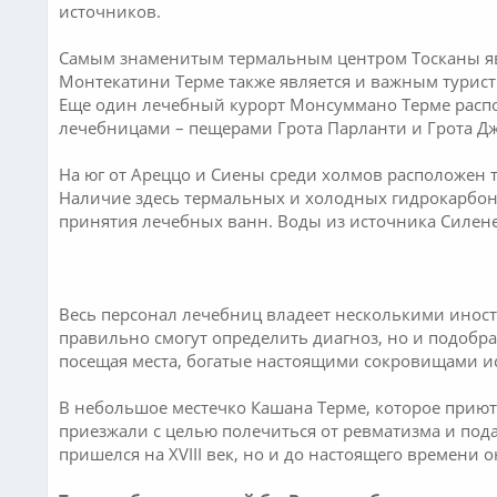
источников.
Самым знаменитым термальным центром Тосканы яв
Монтекатини Терме также является и важным турис
Еще один лечебный курорт Монсуммано Терме расп
лечебницами – пещерами Грота Парланти и Грота Джу
На юг от Ареццо и Сиены среди холмов расположен
Наличие здесь термальных и холодных гидрокарбон
принятия лечебных ванн. Воды из источника Силене
Весь персонал лечебниц владеет несколькими инос
правильно смогут определить диагноз, но и подобр
посещая места, богатые настоящими сокровищами ис
В небольшое местечко Кашана Терме, которое прию
приезжали с целью полечиться от ревматизма и пода
пришелся на XVIII век, но и до настоящего времени 