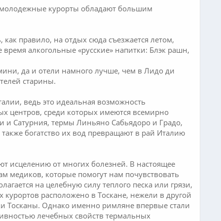
и молодежные курорты обладают большим
ак правило, на отдых сюда съезжается летом,
 время алкогольные «русские» напитки: Блэк рашн,
ини, да и отели намного лучше, чем в Лидо ди
телей старины.
алии, ведь это идеальная возможность
ных центров, среди которых имеются всемирно
 и Сатурния, термы Линьяно Сабьядоро и Градо,
 также богатство их вод превращают в рай Италию
т исцелению от многих болезней. В настоящее
ам медиков, которые помогут нам почувствовать
лагается на целебную силу теплого песка или грязи,
х курортов расположено в Тоскане, нежели в другой
ки Тосканы. Однако именно римляне впервые стали
ктивностью лечебных свойств термальных