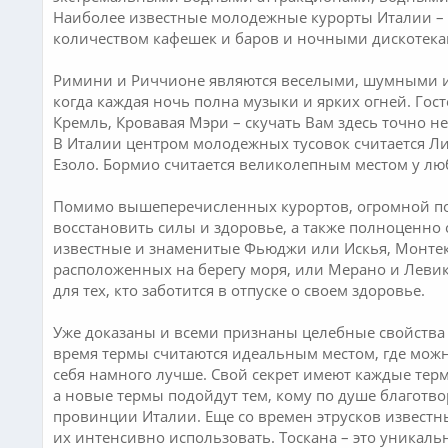
Наиболее известные молодежные курорты Италии –
количеством кафешек и баров и ночными дискотека
Римини и Риччионе являются веселыми, шумными и 
когда каждая ночь полна музыки и ярких огней. Го
Кремль, Кровавая Мэри – скучать Вам здесь точно не
В Италии центром молодежных тусовок считается Ли
Езоло. Бормио считается великолепным местом у лю
Помимо вышеперечисленных курортов, огромной поп
восстановить силы и здоровье, а также полноценно
известные и знаменитые Фьюджи или Искья, Монтек
расположенных на берегу моря, или Мерано и Левик
для тех, кто заботится в отпуске о своем здоровье.
Уже доказаны и всеми признаны целебные свойства
время термы считаются идеальным местом, где можн
себя намного лучше. Свой секрет имеют каждые термы
а новые термы подойдут тем, кому по душе благотво
провинции Италии. Еще со времен этрусков извест
их интенсивно использовать. Тоскана – это уникаль