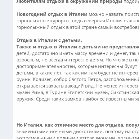
Любителям отдыха в окружении природы
подойд
Новогодний отдых в Италии
можно назвать поисти
горнолыжные курорты, ведь северная Италия с аль
горнолыжный отдых в этой стране самый востребова
Отдых в Италии с детьми.
Также и отдых в Италии с детьми не представля
детей, достаточно иметь массу времени и денег, так 
взрослым, не всегда интересно детям. Но что же в 
достопримечательностей, которые интересны будут 
детьми, а какие нет, так как им там будет не интер
руины Колизея, собор Святого Петра, расположенный
открывается захватывающий вид. Не менее интересн
музей Рима, в Турине Египетский музей, Сикстинска
оружия. Среди таких замков наиболее известными я
Но Италия, как отличное место для отдыха, поп
знаменитыми ночными дискотеками, поэтому на отды
экстремальными водными аттракционами, водными 