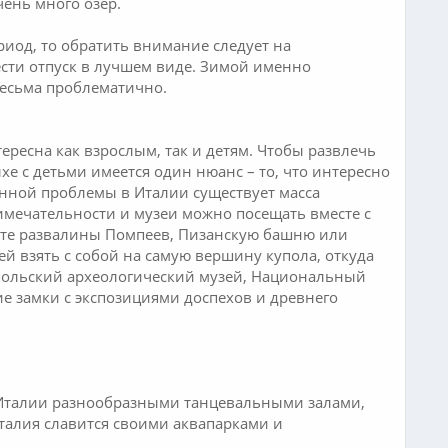
ень много озер.
риод, то обратить внимание следует на
сти отпуск в лучшем виде. Зимой именно
весьма проблематично.
ересна как взрослым, так и детям. Чтобы развлечь
ыхе с детьми имеется один нюанс – то, что интересно
данной проблемы в Италии существует масса
имечательности и музеи можно посещать вместе с
сетите развалины Помпеев, Пизанскую башню или
ей взять с собой на самую вершину купола, откуда
апольский археологический музей, Национальный
ие замки с экспозициями доспехов и древнего
 Италии разнообразными танцевальными залами,
талия славится своими аквапарками и