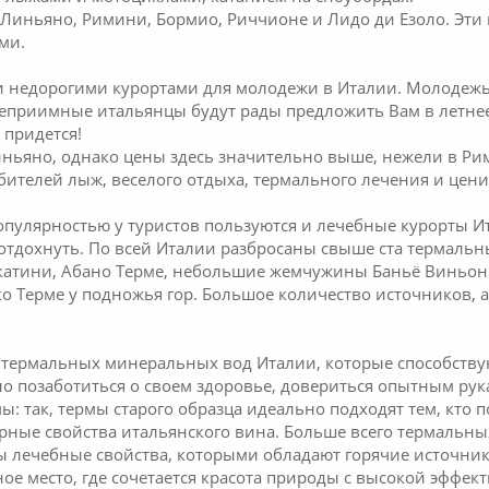
 Линьяно, Римини, Бормио, Риччионе и Лидо ди Езоло. Эт
ми.
недорогими курортами для молодежи в Италии. Молодежь, к
степриимные итальянцы будут рады предложить Вам в летнее
 придется!
ньяно, однако цены здесь значительно выше, нежели в Рим
бителей лыж, веселого отдыха, термального лечения и цени
улярностью у туристов пользуются и лечебные курорты Ит
 отдохнуть. По всей Италии разбросаны свыше ста термаль
атини, Абано Терме, небольшие жемчужины Баньё Виньони
о Терме у подножья гор. Большое количество источников, а
 термальных минеральных вод Италии, которые способствую
о позаботиться о своем здоровье, довериться опытным рук
: так, термы старого образца идеально подходят тем, кто по
рные свойства итальянского вина. Больше всего термальны
ны лечебные свойства, которыми обладают горячие источни
ное место, где сочетается красота природы с высокой эффе