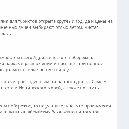
алия для туристов открыта круглый год, да и цены на
олнечных лучей выбирают отдых летом. Чистая
талии.
курортом всего Адриатического побережья.
ными парками развлечений и насыщенной ночной
 апартаменты или частную виллу.
оставляет равнодушным ни одного туриста. Самым
ского и Ионического морей, а также посетить
ком побережье, то не удивительно, что практически
а и вины калабрийских баклажанов и томатов