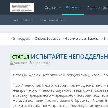
Форумы
Статьи
Галерея фо
Новые сообщения
Поиск сообщений
Список форумов
Форумы стран Европы
Ит
Форумы
ИСПЫТАЙТЕ НЕПОДДЕЛЬН
СТАТЬЯ
А
Д
gariksher
12 Сен 2012
в
а
т
т
Лето мы ждем с нетерпением каждую зиму, чтобы пон
о
а
р
н
т
а
Про Италию так много говорят, так эмоционально и
е
ч
невероятного и чего-то смутного, ведь может оказать
м
а
в страну прекрасного – прекрасной истории, зодчест
ы
л
Но свои волнения можно смело отбросить. Италия Ва
а
сходить в горы, посмотреть на произведения лучших