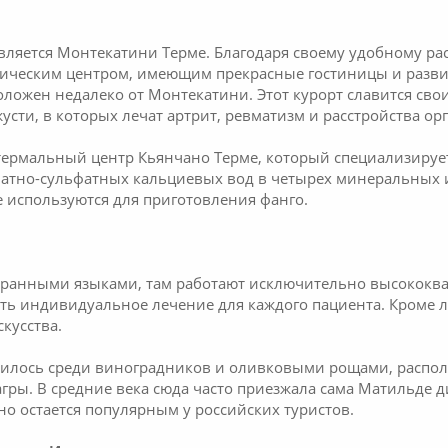
ляется Монтекатини Терме. Благодаря своему удобному р
тическим центром, имеющим прекрасные гостиницы и разви
оложен недалеко от Монтекатини. Этот курорт славится 
сти, в которых лечат артрит, ревматизм и расстройства ор
 термальный центр Кьянчано Терме, который специализируе
атно-сульфатных кальциевых вод в четырех минеральных и
 используются для приготовления фанго.
транными языками, там работают исключительно высококв
ать индивидуальное лечение для каждого пациента. Кроме 
кусства.
тилось среди виноградников и оливковыми рощами, распо
гры. В средние века сюда часто приезжала сама Матильде ди
оно остается популярным у российских туристов.