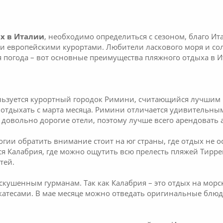
х в Италии
, необходимо определиться с сезоном, благо Ит
ими европейскими курортами. Любители ласкового моря и с
 погода – вот основные преимущества пляжного отдыха в И
льзуется курортный городок Римини, считающийся лучшим 
 отдыхать с марта месяца. Римини отличается удивитель
и довольно дорогие отели, поэтому лучше всего арендовать
огии обратить внимание стоит на юг страны, где отдых не 
Калабрия, где можно ощутить всю прелесть пляжей Тиррен
тей.
скушенным гурманам. Так как Калабрия – это отдых на морс
атесами. В мае месяце можно отведать оригинальные блюд