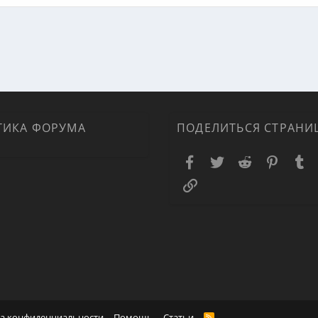
ная почта
ка
ТИКА ФОРУМА
ПОДЕЛИТЬСЯ СТРАНИ
Facebook
Twitter
Reddit
Pinteres
T
Ссылка
а конфиденциальности
Помощь
Статьи
R