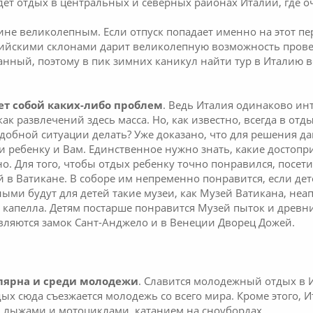
ет отдых в центральных и северных районах Италии, где оч
не великолепным. Если отпуск попадает именно на этот пе
пийскими склонами дарит великолепную возможность прове
нный, поэтому в пик зимних каникул найти тур в Италию 
ет собой каких-либо проблем
. Ведь Италия одинаково инт
как развлечений здесь масса. Но, как известно, всегда в отд
подобной ситуации делать? Уже доказано, что для решения 
и ребенку и Вам. Единственное нужно знать, какие достопр
есно. Для того, чтобы отдых ребенку точно понравился, по
 в Ватикане. В соборе им непременно понравится, если дет
ыми будут для детей такие музеи, как Музей Ватикана, не
я капелла. Детям постарше понравится Музей пыток и древн
вляются замок Сант-Анджело и в Венеции Дворец Дожей.
улярна и среди молодежи
. Славится молодежный отдых в
х сюда съезжается молодежь со всего мира. Кроме этого, И
лыжами и мотоциклами, катанием на сноубордах.