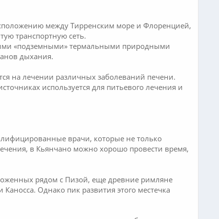
асположению между Тирренским море и Флоренцией,
тую транспортную сеть.
своими «подземными» термальными природными
ганов дыхания.
тся на лечении различных заболеваний печени.
сточниках используется для питьевого лечения и
алифицированные врачи, которые не только
лечения, в Кьянчано можно хорошо провести время,
ложенных рядом с Пизой, еще древние римляне
 Каносса. Однако пик развития этого местечка