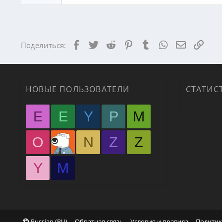
Facebook
Twitter
Reddit
Pinterest
Tumblr
WhatsApp
Электрон
Ссыл
Поделиться:
НОВЫЕ ПОЛЬЗОВАТЕЛИ
СТАТИС
E
E
Y
P
M
O
N
Z
Z
Y
М
Russian (RU)
Обратная связь
Условия и правила
Политик