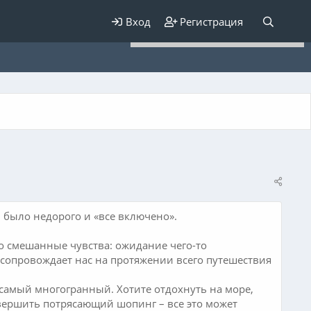
Для любых предложений по
Вход
Регистрация
сайту: elaizik@cp9.ru
 было недорого и «все включено».
о смешанные чувства: ожидание чего-то
тво сопровождает нас на протяжении всего путешествия
 самый многогранный. Хотите отдохнуть на море,
овершить потрясающий шопинг – все это может