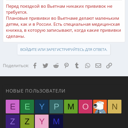
Перед поездкой во Вьетнам никаких прививок не
требуется.
Плановые прививки во Вьетнаме делают маленьким
детям, как и в России. Есть специальная медицинская
книжка, в которую записывают, когда какие прививки
сделаны.
ВОЙДИТЕ ИЛИ ЗАРЕГИСТРИРУЙТЕСЬ ДЛЯ ОТВЕТА.
Facebook
Twitter
Reddit
Pinterest
Tumblr
WhatsApp
Электронная
Ссылка
Поделиться:
НОВЫЕ ПОЛЬЗОВАТЕЛИ
E
E
Y
P
M
O
N
Z
Z
Y
М