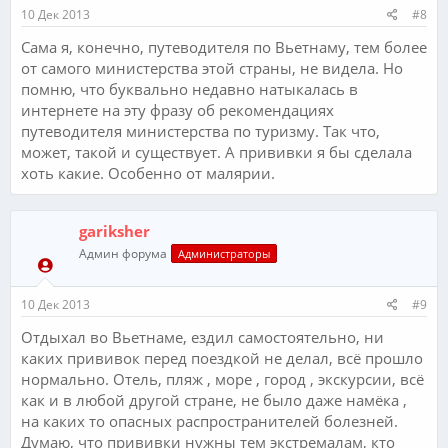
10 Дек 2013
#8
Сама я, конечно, путеводителя по Вьетнаму, тем более
от самого министерства этой страны, не видела. Но
помню, что буквально недавно натыкалась в
интернете на эту фразу об рекомендациях
путеводителя министерства по туризму. Так что,
может, такой и существует. А прививки я бы сделала
хоть какие. Особенно от малярии.
gariksher
Админ форума
Администраторы
10 Дек 2013
#9
Отдыхал во Вьетнаме, ездил самостоятельно, ни
каких прививок перед поездкой не делал, всё прошло
нормально. Отель, пляж , море , город , экскурсии, всё
как и в любой другой стране, не было даже намёка ,
на каких то опасных распространителей болезней.
Думаю, что прививки нужны тем экстремалам, кто