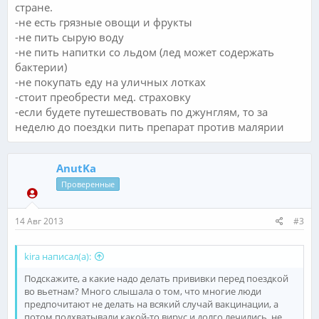
стране.
-не есть грязные овощи и фрукты
-не пить сырую воду
-не пить напитки со льдом (лед может содержать
бактерии)
-не покупать еду на уличных лотках
-стоит преобрести мед. страховку
-если будете путешествовать по джунглям, то за
неделю до поездки пить препарат против малярии
AnutKa
Проверенные
14 Авг 2013
#3
kira написал(а):
Подскажите, а какие надо делать прививки перед поездкой
во вьетнам? Много слышала о том, что многие люди
предпочитают не делать на всякий случай вакцинации, а
потом подхватывали какой-то вирус и долго лечились, не