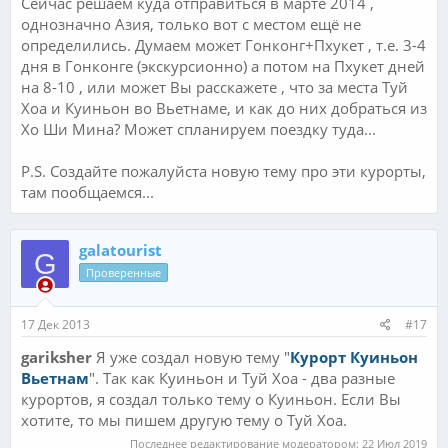
Сейчас решаем куда отправиться в марте 2014 ,
однозначно Азия, только вот с местом ещё не
определились. Думаем может Гонконг+Пхукет , т.е. 3-4
дня в Гонконге (экскурсионно) а потом на Пхукет дней
на 8-10 , или может Вы расскажете , что за места Туй
Хоа и Куиньон во Вьетнаме, и как до них добраться из
Хо Ши Мина? Может спланируем поездку туда...
P.S. Создайте пожалуйста новую тему про эти курорты,
там пообщаемся...
galatourist
G
Проверенные
17 Дек 2013
#17
gariksher
Я уже создал новую тему "
Курорт Куиньон
Вьетнам
". Так как Куиньон и Туй Хоа - два разные
курортов, я создал только тему о Куиньон. Если Вы
хотите, то мы пишем другую тему о Туй Хоа.
Последнее редактирование модератором:
22 Июл 2019