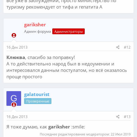
все уже в заблуждении, просто министерство по
туризму рекомендует от тифа и гепатита А
gariksher
Админ форума
Администраторы
16 Дек 2013
#12
Клюква
, спасибо за поправку!
А то действительно народ был в недоумении и
интересовался данным постулатом, но всё оказалось
проще простого
galatourist
G
Проверенные
16 Дек 2013
#13
Я тоже думаю, как
gariksher
:smile:
Последнее редактирование модератором:
22 Июл 2019