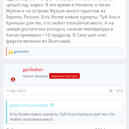
целый год, жарко. В это время в Нячанге, а также
Муйне и на острове Фукуок много туристов из
Европи, России. Есть более новые курорты: Туй Хоа и
Куиньон для тех, кто любит спокойное место. А на
севере достаточно холодно, низкая температура в
Ханое примерно +10 градусов, В Сапе шел снег
(редкое явление во Вьетнаме).
Р
gariksher
е
а
к
gariksher
ц
и
Админ форума
Администраторы
и
:
17 Дек 2013
#16
galatourist написал(а):
Есть более новые курорты: Туй Хоа и Куиньон для тех, кто
любит спокойное место.