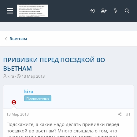
Для любых предложений по
сайту: elaizik@cp9.ru
Вьетнам
ПРИВИВКИ ПЕРЕД ПОЕЗДКОЙ ВО
ВЬЕТНАМ
А
Д
kira
13 Мар 2013
в
а
т
т
kira
о
а
р
н
Проверенные
т
а
е
ч
13 Мар 2013
#1
м
а
ы
л
Подскажите, а какие надо делать прививки перед
а
поездкой во вьетнам? Много слышала о том, что
многие люди предпочитают не делать на всякий