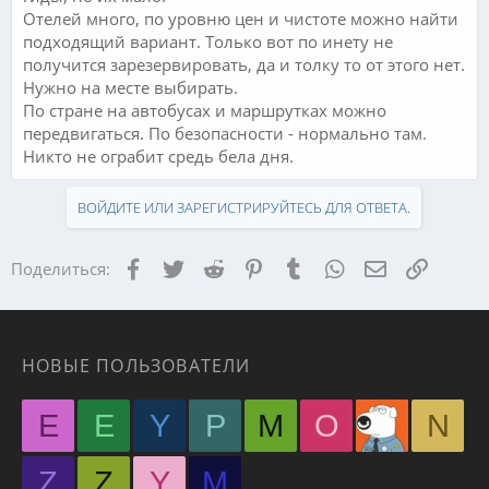
Отелей много, по уровню цен и чистоте можно найти
подходящий вариант. Только вот по инету не
получится зарезервировать, да и толку то от этого нет.
Нужно на месте выбирать.
По стране на автобусах и маршрутках можно
передвигаться. По безопасности - нормально там.
Никто не ограбит средь бела дня.
ВОЙДИТЕ ИЛИ ЗАРЕГИСТРИРУЙТЕСЬ ДЛЯ ОТВЕТА.
Facebook
Twitter
Reddit
Pinterest
Tumblr
WhatsApp
Электронная
Ссылка
Поделиться:
НОВЫЕ ПОЛЬЗОВАТЕЛИ
E
E
Y
P
M
O
N
Z
Z
Y
М