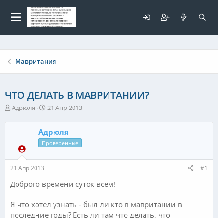
Для любых предложений по
сайту: elaizik@cp9.ru
Мавритания
ЧТО ДЕЛАТЬ В МАВРИТАНИИ?
А
Д
Адрюля
21 Апр 2013
в
а
т
т
Адрюля
о
а
р
н
Проверенные
т
а
е
ч
21 Апр 2013
#1
м
а
ы
л
Доброго времени суток всем!
а
Я что хотел узнать - был ли кто в мавритании в
последние годы? Есть ли там что делать, что