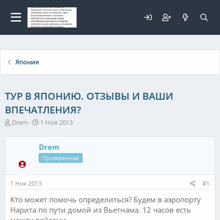
Для любых предложений по
сайту: elaizik@cp9.ru
Япония
ТУР В ЯПОНИЮ. ОТЗЫВЫ И ВАШИ
ВПЕЧАТЛЕНИЯ?
А
Д
Drem
1 Ноя 2013
в
а
т
т
Drem
о
а
р
н
Проверенные
т
а
е
ч
1 Ноя 2013
#1
м
а
ы
л
Кто может помочь определиться? Будем в аэропорту
а
Нарита по пути домой из Вьетнама. 12 часов есть
между рейсами.