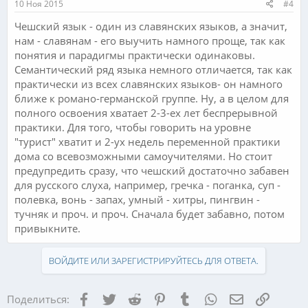
10 Ноя 2015
#4
Чешский язык - один из славянских языков, а значит,
нам - славянам - его выучить намного проще, так как
понятия и парадигмы практически одинаковы.
Семантический ряд языка немного отличается, так как
практически из всех славянских языков- он намного
ближе к романо-германской группе. Ну, а в целом для
полного освоения хватает 2-3-ех лет беспрерывной
практики. Для того, чтобы говорить на уровне
"турист" хватит и 2-ух недель переменной практики
дома со всевозможными самоучителями. Но стоит
предупредить сразу, что чешский достаточно забавен
для русского слуха, например, гречка - поганка, суп -
полевка, вонь - запах, умный - хитры, пингвин -
тучняк и проч. и проч. Сначала будет забавно, потом
привыкните.
ВОЙДИТЕ ИЛИ ЗАРЕГИСТРИРУЙТЕСЬ ДЛЯ ОТВЕТА.
Facebook
Twitter
Reddit
Pinterest
Tumblr
WhatsApp
Электронная
Ссылка
Поделиться: