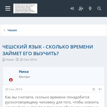
Для любых предложений по
сайту: elaizik@cp9.ru
Чехия
ЧЕШСКИЙ ЯЗЫК - СКОЛЬКО ВРЕМЕНИ
ЗАЙМЕТ ЕГО ВЫУЧИТЬ?
А
Д
Нина
26 Сен 2014
в
а
т
т
Нина
о
а
р
н
Member
т
а
е
ч
26 Сен 2014
#1
м
а
ы
л
Как вы считаете, сколько времени понадобится
а
русскоговорящему человеку для того, чтобы освоить
чешский язык просто в процессе общения с местным